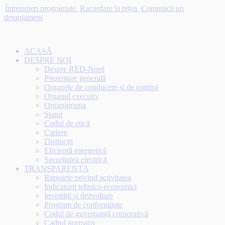
Întreruperi programate
Racordare la rețea
Comunică un
deranjament
ACASĂ
DESPRE NOI
Despre RED-Nord
Prezentare generală
Organele de conducere și de control
Organul executiv
Organigrama
Statut
Codul de etică
Cariere
Distincții
Eficientă energetică
Securitatea electrică
TRANSPARENȚA
Rapoarte privind activitatea
Indicatorii tehnico-economici
Investiții și dezvoltare
Program de conformitate
Codul de guvernanță corporativă
Cadrul normativ