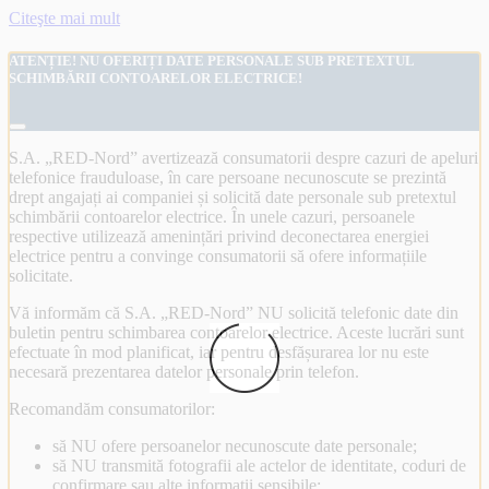
Citeşte mai mult
ATENȚIE! NU OFERIȚI DATE PERSONALE SUB PRETEXTUL
SCHIMBĂRII CONTOARELOR ELECTRICE!
S.A. „RED-Nord” avertizează consumatorii despre cazuri de apeluri
telefonice frauduloase, în care persoane necunoscute se prezintă
drept angajați ai companiei și solicită date personale sub pretextul
schimbării contoarelor electrice. În unele cazuri, persoanele
respective utilizează amenințări privind deconectarea energiei
electrice pentru a convinge consumatorii să ofere informațiile
solicitate.
Vă informăm că S.A. „RED-Nord” NU solicită telefonic date din
buletin pentru schimbarea contoarelor electrice. Aceste lucrări sunt
efectuate în mod planificat, iar pentru desfășurarea lor nu este
necesară prezentarea datelor personale prin telefon.
Recomandăm consumatorilor:
să NU ofere persoanelor necunoscute date personale;
să NU transmită fotografii ale actelor de identitate, coduri de
confirmare sau alte informații sensibile;