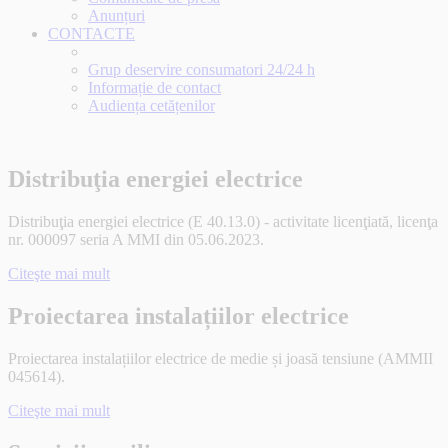
Anunțuri
CONTACTE
Grup deservire consumatori 24/24 h
Informație de contact
Audiența cetățenilor
Distribuţia energiei electrice
Distribuţia energiei electrice (E 40.13.0) - activitate licenţiată, licenţa
nr. 000097 seria A MMI din 05.06.2023.
Citeşte mai mult
Proiectarea instalațiilor electrice
Proiectarea instalațiilor electrice de medie și joasă tensiune (AMMII
045614).
Citeşte mai mult