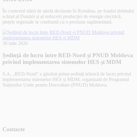
În contextul stării de alertă declarate în România, pe fondul debitului
scăzut al Dunării și al reducerii producției de energie electrică,
piețele regionale se confruntă cu o presiune suplimentară.
30 iulie 2026
Ședință de lucru între RED-Nord și PNUD Moldova
privind implementarea sistemelor HES și MDM
S.A. „RED-Nord” a găzduit prima ședință tehnică de lucru privind
implementarea sistemelor HES și MDM, organizată de Programul
Națiunilor Unite pentru Dezvoltare (PNUD) Moldova.
Contacte