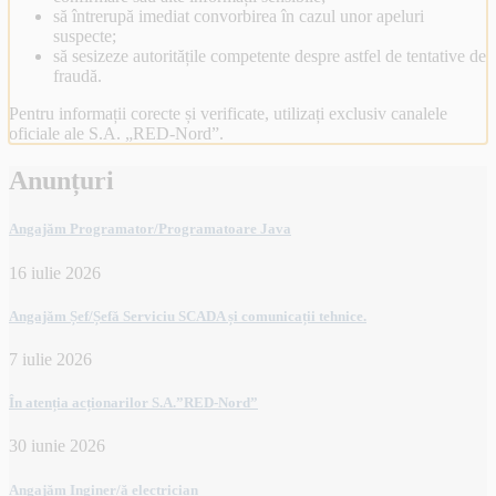
să întrerupă imediat convorbirea în cazul unor apeluri
suspecte;
să sesizeze autoritățile competente despre astfel de tentative de
fraudă.
Pentru informații corecte și verificate, utilizați exclusiv canalele
oficiale ale S.A. „RED-Nord”.
Anunțuri
Angajăm Programator/Programatoare Java
16 iulie 2026
Angajăm Șef/Șefă Serviciu SCADA și comunicații tehnice.
7 iulie 2026
În atenția acționarilor S.A.”RED-Nord”
30 iunie 2026
Angajăm Inginer/ă electrician