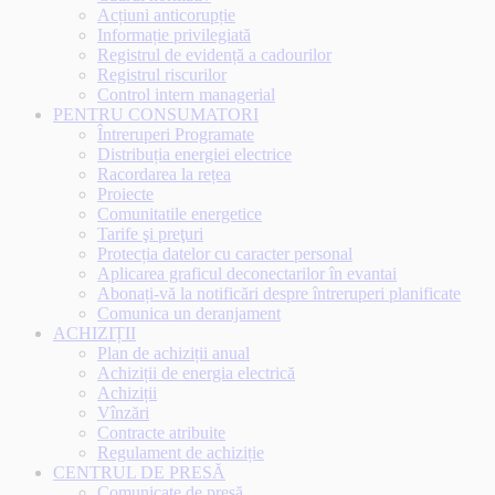
Acțiuni anticorupție
Informație privilegiată
Registrul de evidență a cadourilor
Registrul riscurilor
Control intern managerial
PENTRU CONSUMATORI
Întreruperi Programate
Distribuția energiei electrice
Racordarea la rețea
Proiecte
Comunitatile energetice
Tarife şi preţuri
Protecția datelor cu caracter personal
Aplicarea graficul deconectarilor în evantai
Abonați-vă la notificări despre întreruperi planificate
Comunica un deranjament
ACHIZIȚII
Plan de achiziții anual
Achiziții de energia electrică
Achiziții
Vînzări
Contracte atribuite
Regulament de achiziție
CENTRUL DE PRESĂ
Comunicate de presă