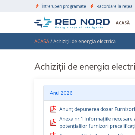
Întreruperi programate
Racordare la rețea
ACASĂ
ACASĂ
/ Achiziții de energia electrică
Achiziții de energia electr
Anul 2026
Anunț depunerea dosar Furnizori p
Anexa nr.1 Informațiile necesare a 
potențialilor furnizori precalificaț