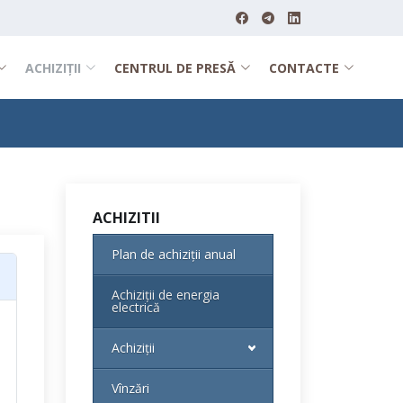
ACHIZIȚII
CENTRUL DE PRESĂ
CONTACTE
ACHIZITII
Plan de achiziții anual
Achiziții de energia
electrică
Achiziții
Vînzări