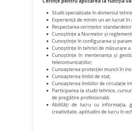
Cerințe pentru aplicarea la funcția va
Studii specializate în domeniul tehnic
Experiență de minim un an lucrat în a
Respectarea cerințelor standardelor
Cunoștințe a Normelor și reglementăr
Cunoștințe în configurarea și param
Cunoștințe în tehnici de măsurare a s
Cunoștințe în mentenanța și gestiu
telecomunicațiilor;
Cunoașterea protecției muncii în insta
Cunoașterea limbii de stat;
Cunoașterea limbilor de circulație in
Participarea la studii tehnice, cursur
de pregătire profesională;
Abilități de lucru cu informația, g
creativitate, aptitudini de lucru în ec