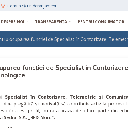
Comunică un deranjament
DESPRE NOI
TRANSPARENȚA
PENTRU CONSUMATORI
tru ocuparea funcției de Specialist în Contorizare, Telemet
parea funcției de Specialist în Contorizare
hnologice
nui
Specialist în Contorizare, Telemetrie și Comunica
 bine pregătită și motivată să contribuie activ la procesul
ești în acest profil, nu rata ocazia de a face parte din ech
la
Sediul S.A. „RED-Nord”.