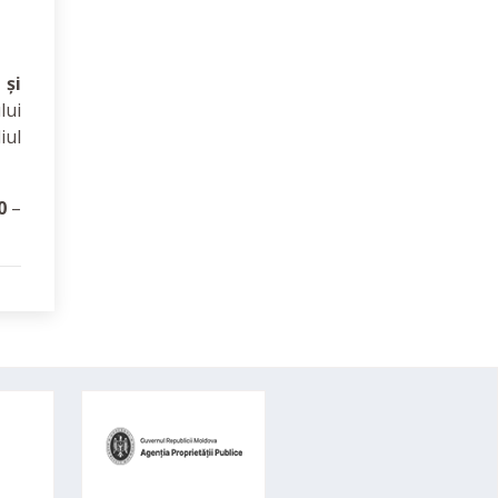
 și
lui
iul
0
–