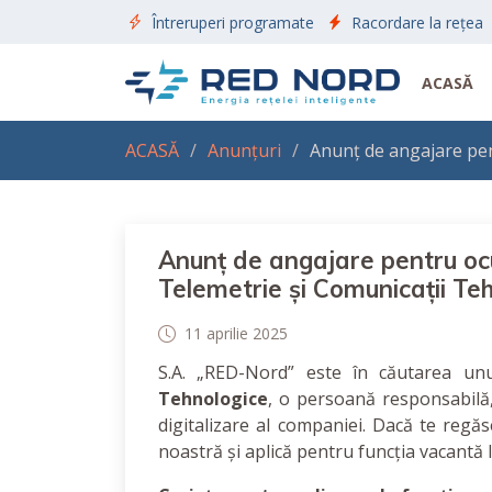
Întreruperi programate
Racordare la rețea
ACASĂ
ACASĂ
Anunțuri
Anunț de angajare pen
Anunț de angajare pentru ocu
Telemetrie și Comunicații Te
11 aprilie 2025
S.A. „RED-Nord” este în căutarea u
Tehnologice
, o persoană responsabilă,
digitalizare al companiei. Dacă te regăs
noastră și aplică pentru funcția vacantă 