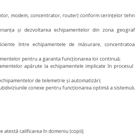
tor, modem, concentrator, router) conform cerințelor tehn
tenanța și dezvoltarea echipamentelor din zona geograf
ficiente între echipamentele de măsurare, concentratoa
amentelor pentru a garanta funcționarea lor continuă;
jamentelor apărute la echipamentele implicate în procesul
 echipamentelor de telemetrie și automatizări;
ubdiviziunile conexe pentru funcționarea optimă a sistemulu
e atestă calificarea în domeniu (copii);