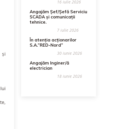
16 iulie 2026
Angajăm Șef/Șefă Serviciu
SCADA și comunicații
tehnice.
7 iulie 2026
În atenția acționarilor
S.A.”RED-Nord”
30 iunie 2026
 și
Angajăm Inginer/ă
electrician
18 iunie 2026
lui
te,