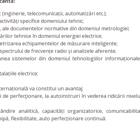
cantă:
 (inginerie, telecomunicații, automatizări etc.);
ctivități specifice domeniului tehnic;
, ale documentelor normative din domeniul metrologiei;
ilor tehnice în domeniul energiei electrice;
etrizarea echipamentelor de măsurare inteligente;
pectrului de frecvențe radio și analizele aferente;
nea sistemelor din domeniul tehnologiilor informaționale
lațiile electrice;
ternațională va constitui un avantaj;
i de perfecţionare, la autoinstruiri în vederea ridicării nivelu
ândire analitică, capacități organizatorice, comunicabilita
hipă, flexibilitate, auto perfecționare continuă.