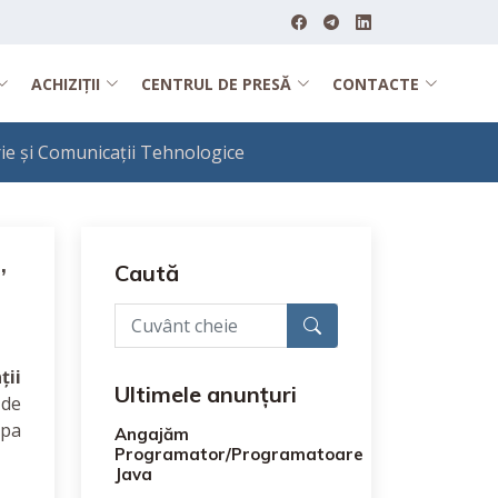
ACHIZIȚII
CENTRUL DE PRESĂ
CONTACTE
rie și Comunicații Tehnologice
,
Caută
ții
Ultimele anunțuri
 de
ipa
Angajăm
Programator/Programatoare
Java