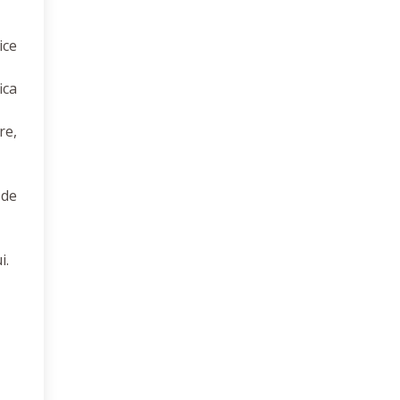
ice
ica
re,
 de
i.