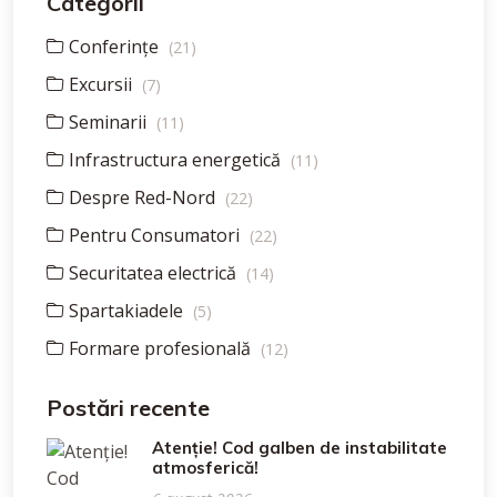
Categorii
Conferințe
(21)
Excursii
(7)
Seminarii
(11)
Infrastructura energetică
(11)
Despre Red-Nord
(22)
Pentru Consumatori
(22)
Securitatea electrică
(14)
Spartakiadele
(5)
Formare profesională
(12)
Postări recente
Atenție! Cod galben de instabilitate
atmosferică!