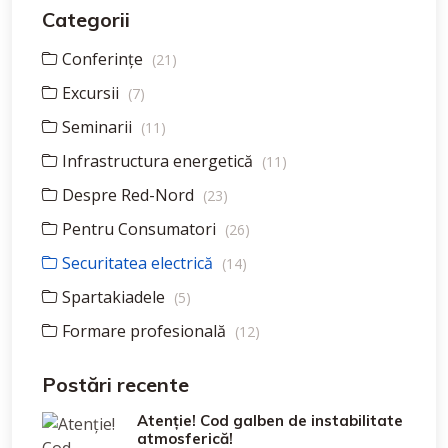
Categorii
Conferințe
(21)
Excursii
(7)
Seminarii
(11)
Infrastructura energetică
(11)
Despre Red-Nord
(23)
Pentru Consumatori
(26)
Securitatea electrică
(14)
Spartakiadele
(5)
Formare profesională
(12)
Postări recente
Atenție! Cod galben de instabilitate
atmosferică!