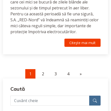
care cei mici se bucură de zilele blânde ale
sezonului și de timpul petrecut în aer liber.
Pentru ca această perioadă să fie una sigură,
S.A. „RED-Nord” vă îndeamnă să reamintiți celor
mici câteva reguli simple, dar importante de
protecție împotriva electrocutărilor.
Citeşte mai mult
1
2
3
4
»
Caută