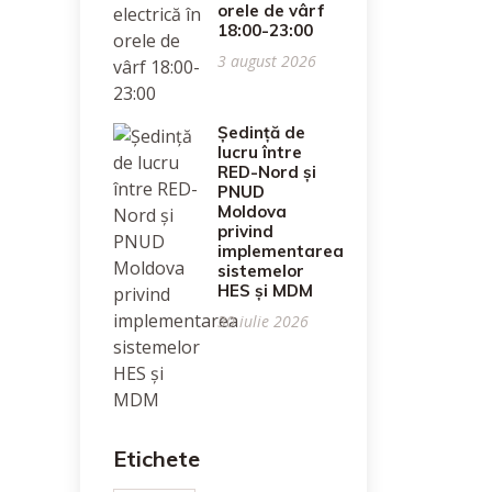
orele de vârf
18:00-23:00
3 august 2026
Ședință de
lucru între
RED-Nord și
PNUD
Moldova
privind
implementarea
sistemelor
HES și MDM
30 iulie 2026
Etichete