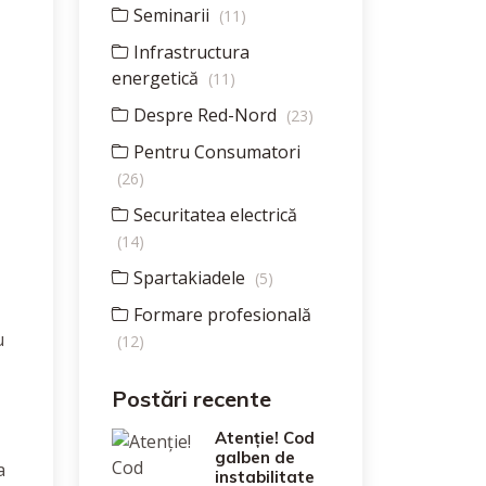
Seminarii
(11)
Infrastructura
energetică
(11)
Despre Red-Nord
(23)
Pentru Consumatori
(26)
Securitatea electrică
(14)
Spartakiadele
(5)
Formare profesională
u
(12)
Postări recente
Atenție! Cod
galben de
a
instabilitate