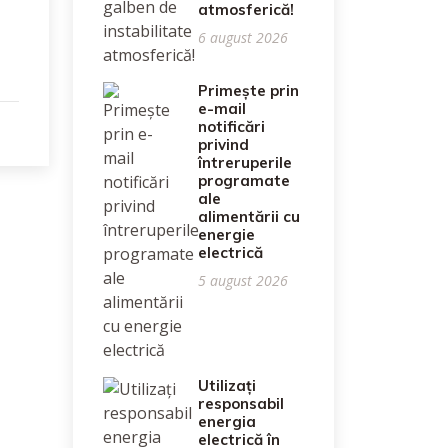
atmosferică!
6 august 2026
Primește prin
e-mail
notificări
privind
întreruperile
programate
ale
alimentării cu
energie
electrică
5 august 2026
Utilizați
responsabil
energia
electrică în