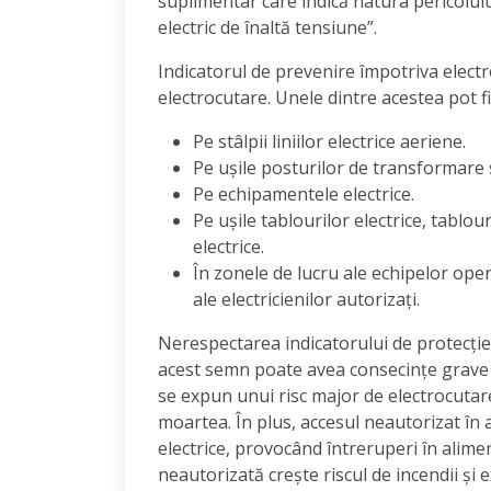
suplimentar care indică natura pericolulu
electric de înaltă tensiune”.
Indicatorul de prevenire împotriva electro
electrocutare. Unele dintre acestea pot fi
Pe stâlpii liniilor electrice aeriene.
Pe ușile posturilor de transformare s
Pe echipamentele electrice.
Pe ușile tablourilor electrice, tablou
electrice.
În zonele de lucru ale echipelor oper
ale electricienilor autorizați.
Nerespectarea indicatorului de protecție
acest semn poate avea consecințe grave 
se expun unui risc major de electrocutare
moartea. În plus, accesul neautorizat în
electrice, provocând întreruperi în alim
neautorizată crește riscul de incendii și 