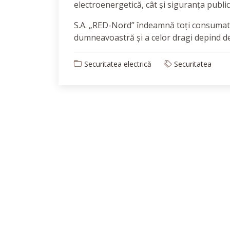
electroenergetică, cât și siguranța public
S.A. „RED-Nord” îndeamnă toți consumato
dumneavoastră și a celor dragi depind de 
Securitatea electrică
Securitatea