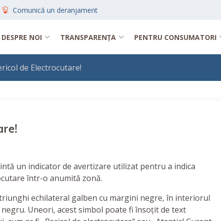
Comunică un deranjament
DESPRE NOI
TRANSPARENȚA
PENTRU CONSUMATORI
icol de Electrocutare!
are!
ntă un indicator de avertizare utilizat pentru a indica
ocutare într-o anumită zonă.
triunghi echilateral galben cu margini negre, în interiorul
 negru. Uneori, acest simbol poate fi însoțit de text