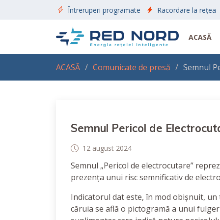
Întreruperi programate
Racordare la rețea
ACASĂ
ACASĂ
Comunicate de presă
Semnul Per
Semnul Pericol de Electrocut
12 august 2024
Semnul „Pericol de electrocutare” reprezi
prezența unui risc semnificativ de electr
Indicatorul dat este, în mod obișnuit, un 
căruia se află o pictogramă a unui fulger