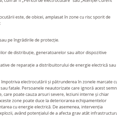
i, cum ar fi „Pericol de electrocutare” sau „Atenție! Curent
cutării este, de obicei, amplasat în zone cu risc sporit de
:
au pe îngrădirile de protecție.
rilor de distribuție, generatoarelor sau altor dispozitive
ative de reparație a distribuitorului de energie electrică sau
 împotriva electrocutării și pătrunderea în zonele marcate c
sau fatale. Persoanele neautorizate care ignoră acest semn
, care poate cauza arsuri severe, leziuni interne și chiar
 aceste zone poate duce la deteriorarea echipamentelor
entarea cu energie electrică. De asemenea, intervenția
explozii, având potențialul de a afecta grav atât infrastructur