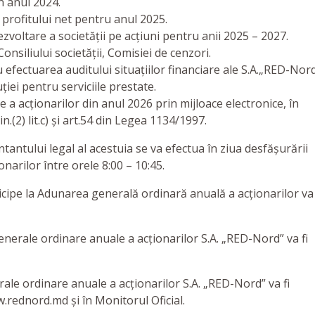
n anul 2024.
profitului net pentru anul 2025.
ezvoltare a societății pe acțiuni pentru anii 2025 – 2027.
siliului societății, Comisiei de cenzori.
 efectuarea auditului situațiilor financiare ale S.A.„RED-Nor
ției pentru serviciile prestate.
e a acționarilor din anul 2026 prin mijloace electronice, în
n.(2) lit.c) și art.54 din Legea 1134/1997.
tantului legal al acestuia se va efectua în ziua desfășurării
narilor între orele 8:00 – 10:45.
ticipe la Adunarea generală ordinară anuală a acționarilor va 
enerale ordinare anuale a acționarilor S.A. „RED-Nord” va fi
ale ordinare anuale a acționarilor S.A. „RED-Nord” va fi
.rednord.md și în Monitorul Oficial.