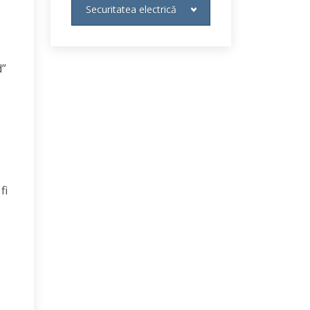
Securitatea electrică
d”
fi