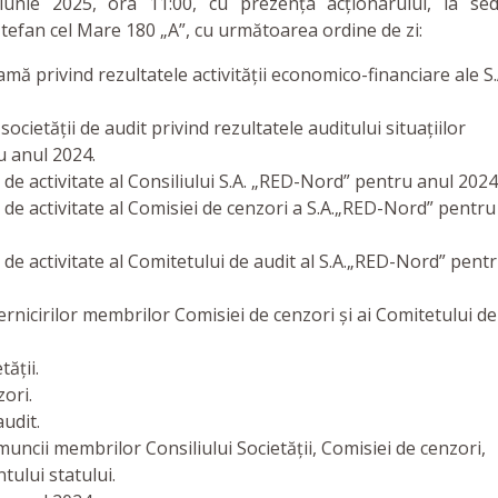
 iunie 2025, ora 11:00, cu prezența acționarului, la sed
 Ștefan cel Mare 180 „A”, cu următoarea ordine de zi:
ă privind rezultatele activității economico-financiare ale S.
cietății de audit privind rezultatele auditului situațiilor
u anul 2024.
e activitate al Consiliului S.A. „RED-Nord” pentru anul 2024
de activitate al Comisiei de cenzori a S.A.„RED-Nord” pentru
e activitate al Comitetului de audit al S.A.„RED-Nord” pent
rnicirilor membrilor Comisiei de cenzori și ai Comitetului de
ății.
ori.
udit.
uncii membrilor Consiliului Societății, Comisiei de cenzori,
tului statului.