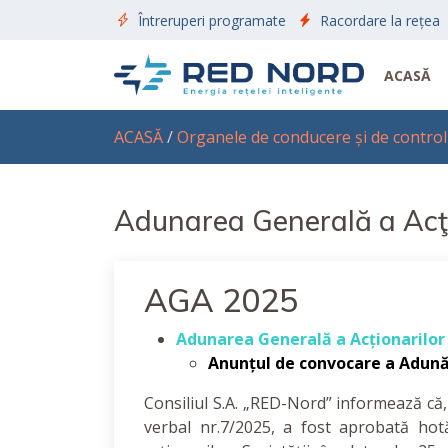
Întreruperi programate
Racordare la rețea
ACASĂ
ACASĂ
/
Organele de conducere și de control
Adunarea Generală a Acţi
AGA 2025
Adunarea Generală a Acționarilor 
Anunțul de convocare a Adună
Consiliul S.A. „RED-Nord” informează că,
verbal nr.7/2025, a fost aprobată ho