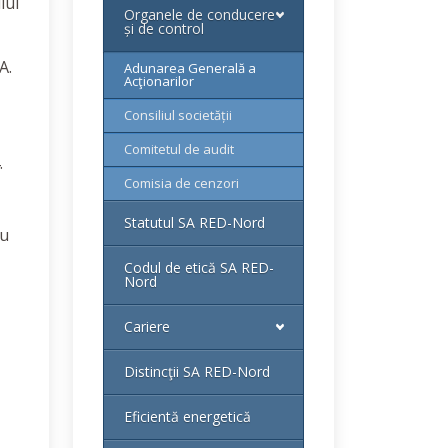
iul
Organele de conducere
și de control
A.
Adunarea Generală a
Acţionarilor
Consiliul societății
Comitetul de audit
.
Comisia de cenzori
Statutul SA RED-Nord
ru
Codul de etică SA RED-
Nord
Cariere
Distincţii SA RED-Nord
Eficientă energetică