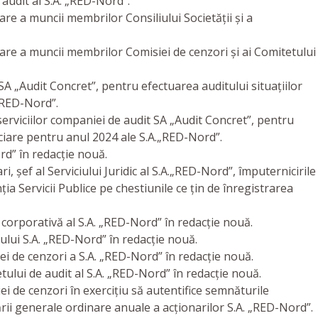
audit al S.A. „RED-Nord”.
are a muncii membrilor Consiliului Societății și a
nare a muncii membrilor Comisiei de cenzori și ai Comitetului
SA „Audit Concret”, pentru efectuarea auditului situațiilor
„RED-Nord”.
 serviciilor companiei de audit SA „Audit Concret”, pentru
nciare pentru anul 2024 ale S.A.„RED-Nord”.
rd” în redacție nouă.
i, șef al Serviciului Juridic al S.A.„RED-Nord”, împuternicirile
a Servicii Publice pe chestiunile ce țin de înregistrarea
corporativă al S.A. „RED-Nord” în redacție nouă.
lui S.A. „RED-Nord” în redacție nouă.
i de cenzori a S.A. „RED-Nord” în redacție nouă.
lui de audit al S.A. „RED-Nord” în redacție nouă.
i de cenzori în exercițiu să autentifice semnăturile
rii generale ordinare anuale a acționarilor S.A. „RED-Nord”.