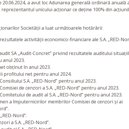
e 20.06.2024, a avut loc Adunarea generală ordinară anuală 
pat reprezentantul unicului acționar ce deține 100% din acțiuni
onarilor Societății a luat următoarele hotărârii:
ezultatele activității economico-financiare ale S.A. „RED-No
 audit SA „Audit-Concret” privind rezultatele auditului situații
u anul 2023.
et obținut în anul 2023.
i profitului net pentru anul 2024.
 Consiliului S.A. „RED-Nord” pentru anul 2023.
l Comisiei de cenzori a S.A. „RED-Nord” pentru anul 2023.
 Comitetului de audit al S.A. „RED-Nord” pentru anul 2023.
men a împuternicirilor membrilor Comisiei de cenzori și ai
ord”.
. „RED-Nord”.
nzori a S.A. „RED-Nord”.