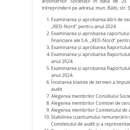
acționarilor Societății în data de 25
întreprinderii pe adresa: mun. Bălți, str.
Examinarea și aprobarea dării de seam
„RED-Nord” pentru anul 2024.
Examinarea și aprobarea raportului so
financiare ale S.A. „RED-Nord” pentr
Examinarea și aprobarea Raportului d
Examinarea și aprobarea Raportului 
anul 2024.
Examinarea și aprobarea Raportului d
anul 2024.
Încetarea înainte de termen a împute
audit.
Alegerea membrilor Consiliului Societ
Alegerea membrilor Comisiei de cenz
Alegerea membrilor Comitetului de a
Stabilirea cuantumului remunerării m
Comitetului de audit și a reprezentan