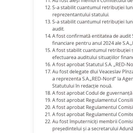
Au fost aleși membrii Comitetului de 
S-a stabilit cuantumul retribuției lun
reprezentantului statului.
S-a stabilit cuantumul retribuției lu
audit.
A fost confirmată entitatea de audit 
financiare pentru anul 2024 ale S.A.
A fost stabilit cuantumul retribuției
efectuarea auditului situațiilor fina
A fost aprobat Statutul S.A. „RED-No
Au fost delegate dlui Veaceslav Pînzar
a reprezenta S.A.„RED-Nord” la Agenți
Statutului în redacție nouă.
A fost aprobat Codul de guvernanță 
A fost aprobat Regulamentul Consiliu
A fost aprobat Regulamentul Comisie
A fost aprobat Regulamentul Comitetu
Au fost împuterniciți membrii Comisie
președintelui și a secretarului Adună