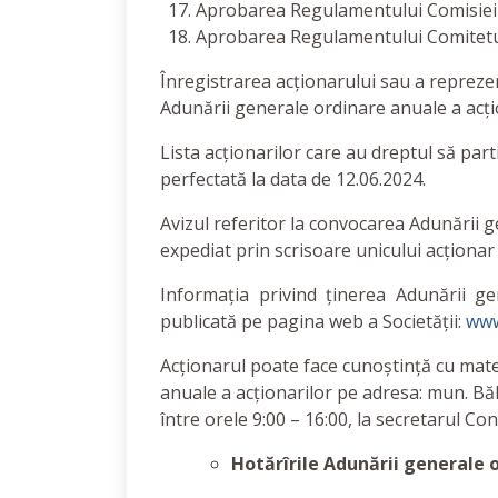
Aprobarea Regulamentului Comisiei d
Aprobarea Regulamentului Comitetulu
Înregistrarea acționarului sau a reprezen
Adunării generale ordinare anuale a acțio
Lista acționarilor care au dreptul să par
perfectată la data de 12.06.2024.
Avizul referitor la convocarea Adunării g
expediat prin scrisoare unicului acționar
Informația privind ținerea Adunării ge
publicată pe pagina web a Societății:
www
Acționarul poate face cunoștință cu mate
anuale a acționarilor pe adresa: mun. Băl
între orele 9:00 – 16:00, la secretarul Cons
Hotărîrile Adunării generale 