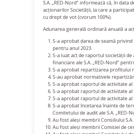
S.A. „RED-Nord” informează că, în data d
acționarilor Societății, la care a partici
cu drept de vot (cvorum 100%).
Adunarea generală ordinară anuală a acți
S-a aprobat darea de seamă privind r
pentru anul 2023.
S-a luat act de raportul societății de
financiare ale S.A. „RED-Nord” pentr
S-a aprobat repartizarea profitului n
S-au aprobat normativele repartizări
S-a aprobat raportul de activitate al
S-a aprobat raportul de activitate a
S-a aprobat raportul de activitate al
S-a aprobat încetarea înainte de ter
Comitetului de audit ale S.A. „RED-N
Au fost aleși membrii Consiliului S.A
Au fost aleși membrii Comisiei de ce