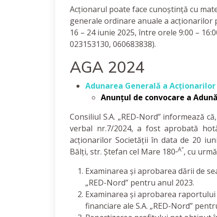
Acționarul poate face cunoștință cu mater
generale ordinare anuale a acționarilor p
16 – 24 iunie 2025, între orele 9:00 – 16:00
023153130, 060683838).
AGA 2024
Adunarea Generală a Acționarilor 
Anunțul de convocare a Adună
Consiliul S.A. „RED-Nord” informează că,
verbal nr.7/2024, a fost aprobată ho
acționarilor Societății în data de 20 iu
„A”
Bălți, str. Ștefan cel Mare 180
, cu urmă
Examinarea și aprobarea dării de seam
„RED-Nord” pentru anul 2023.
Examinarea și aprobarea raportului so
financiare ale S.A. „RED-Nord” pentr