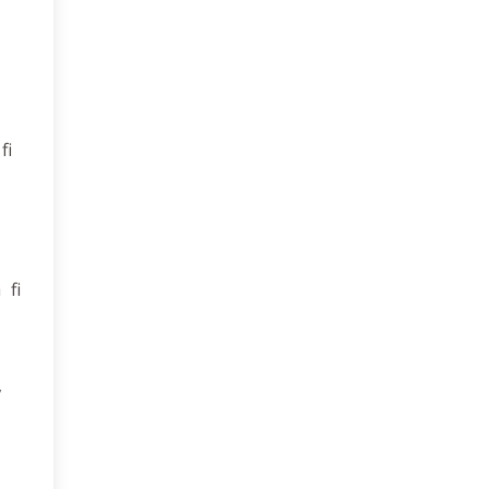
fi
 fi
,