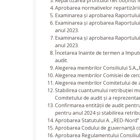
Repartizarea profitului net obținut î
Aprobarea normativelor repartizării 
Examinarea și aprobarea Raportului d
Examinarea și aprobarea Raportului 
anul 2023.
Examinarea și aprobarea Raportului d
anul 2023.
Încetarea înainte de termen a împute
audit.
Alegerea membrilor Consiliului S.A.
Alegerea membrilor Comisiei de cenz
Alegerea membrilor Comitetului de a
Stabilirea cuantumului retribuției mun
Comitetului de audit și a reprezentan
Confirmarea entității de audit pentru
pentru anul 2024 și stabilirea retribu
Aprobarea Statutului A. „RED-Nord” 
Aprobarea Codului de guvernanță cor
Aprobarea Regulamentului Consiliulu