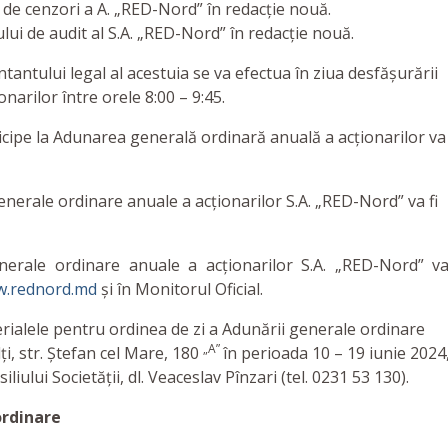
e cenzori a A. „RED-Nord” în redacție nouă.
i de audit al S.A. „RED-Nord” în redacție nouă.
tantului legal al acestuia se va efectua în ziua desfășurării
narilor între orele 8:00 – 9:45.
ticipe la Adunarea generală ordinară anuală a acționarilor va 
enerale ordinare anuale a acționarilor S.A. „RED-Nord” va fi
nerale ordinare anuale a acționarilor S.A. „RED-Nord” va
.rednord.md
și în Monitorul Oficial.
rialele pentru ordinea de zi a Adunării generale ordinare
„A”
ți, str. Ștefan cel Mare, 180
în perioada 10 – 19 iunie 2024
iliului Societății, dl. Veaceslav Pînzari (tel. 0231 53 130).
ordinare