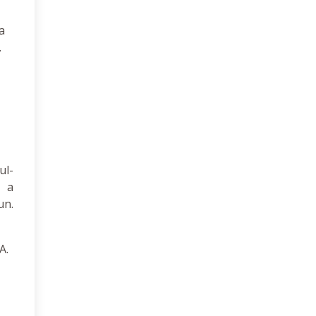
a
.
ul-
ă a
un.
A.