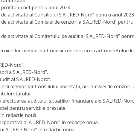
n anul 2023.
profitului net pentru anul 2024.
e activitate al Consiliului S.A. „RED-Nord” pentru anul 2023
de activitate al Comisiei de cenzori a S.A.„RED-Nord” pentru
e activitate al Comitetului de audit al S.A.„RED-Nord” pent
rnicirilor membrilor Comisiei de cenzori și ai Comitetului de
„RED-Nord”.
ori a S.A.„RED-Nord”.
udit al S.A.„RED-Nord”.
cii membrilor Consiliului Societății, ai Comisiei de cenzori, 
tului statului.
 efectuarea auditului situațiilor financiare ale S.A.„RED-Nor
ției pentru serviciile prestate.
în redacție nouă.
porativă al A. „RED-Nord” în redacție nouă.
i A. „RED-Nord” în redacție nouă.