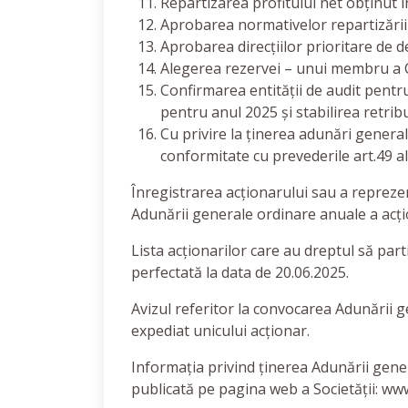
Repartizarea profitului net obținut î
Aprobarea normativelor repartizării 
Aprobarea direcțiilor prioritare de d
Alegerea rezervei – unui membru a Con
Confirmarea entității de audit pentru
pentru anul 2025 și stabilirea retribu
Cu privire la ținerea adunări general
conformitate cu prevederile art.49 ali
Înregistrarea acționarului sau a reprezen
Adunării generale ordinare anuale a acțio
Lista acționarilor care au dreptul să par
perfectată la data de 20.06.2025.
Avizul referitor la convocarea Adunării g
expediat unicului acționar.
Informația privind ținerea Adunării gener
publicată pe pagina web a Societății: www