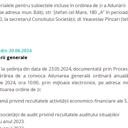
ialele pentru subiectele incluse în ordinea de zi a Adunării
e adresa: mun. Bălți, str. Ștefan cel Mare, 180 „A” în perioad
, la secretarul Consiliului Societății, dl. Veaceslav Pînzari (tel
din 20.06.2024
rii generale
 la ședința din data de 23.05.2024, documentată prin Proces
tărârea de a convoca Adunarea generală ordinară anual
nie 2024, ora 10:00, prin mijloace electronice, pe adresa: m
toarea ordine de zi:
ă privind rezultatele activității economico-financiare ale S.
cietății de audit privind rezultatele auditului situațiilor
u anul 2023.