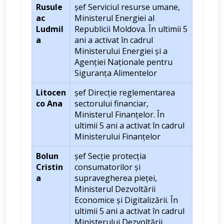
Rusule
șef Serviciul resurse umane,
ac
Ministerul Energiei al
Ludmil
Republicii Moldova. În ultimii 5
a
ani a activat în cadrul
Ministerului Energiei și a
Agenției Naționale pentru
Siguranța Alimentelor
Litocen
șef Direcție reglementarea
co Ana
sectorului financiar,
Ministerul Finanțelor. În
ultimii 5 ani a activat în cadrul
Ministerului Finanțelor
Bolun
șef Secție protecția
Cristin
consumatorilor și
a
supravegherea pieței,
Ministerul Dezvoltării
Economice și Digitalizării. În
ultimii 5 ani a activat în cadrul
Ministerului Dezvoltării