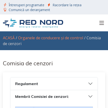
Întreruperi programate
Racordare la rețea
Comunică un deranjament
ACASĂ
/
Organele de conducere și de control
/ Comisia
de cenzori
Comisia de cenzori
Regulament
Membrii Comisiei de cenzori: